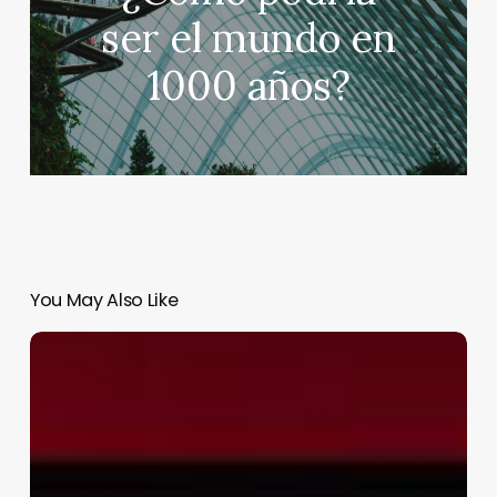
ser el mundo en
1000 años?
You May Also Like
Netflix
pierde
más
de
$20,000
millones