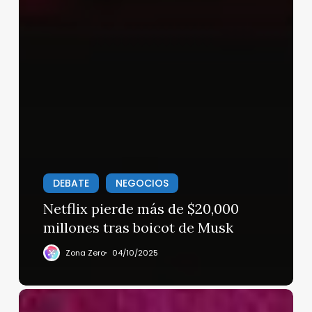
DEBATE
NEGOCIOS
Netflix pierde más de $20,000
millones tras boicot de Musk
Zona Zero
04/10/2025
Todos