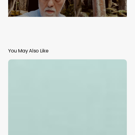
You May Also Like
Periodismo
de
investigación
e
Inteligencia
Artificial