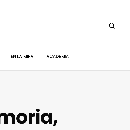
sear
EN LA MIRA
ACADEMIA
emoria,