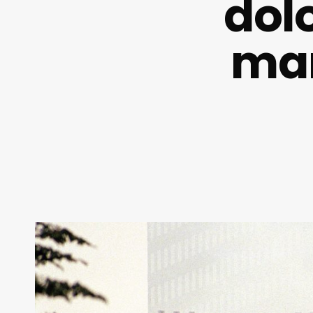
dolo
mar