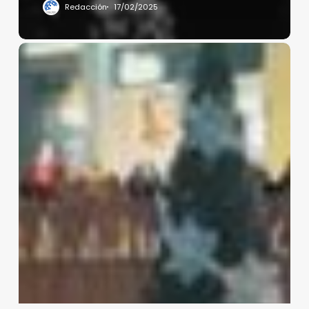
Redacción
17/02/2025
Nieve
en
la
CDMX