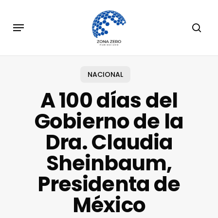
Skip
to
Menu
sear
main
content
NACIONAL
A 100 días del
Gobierno de la
Dra. Claudia
Sheinbaum,
Presidenta de
México