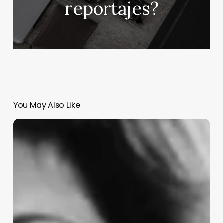
reportajes?
You May Also Like
Muere
Paquita
la
del
Barrio