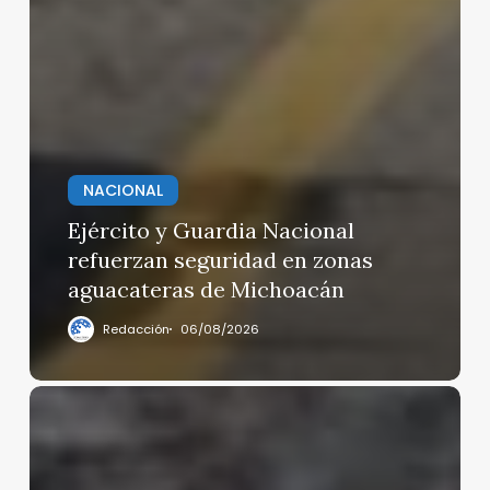
NACIONAL
Ejército y Guardia Nacional
refuerzan seguridad en zonas
aguacateras de Michoacán
Redacción
06/08/2026
Ordenan
liberación
de
Israel