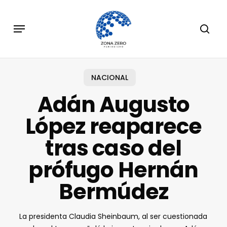
Skip
to
Menu
sear
main
content
NACIONAL
Adán Augusto
López reaparece
tras caso del
prófugo Hernán
Bermúdez
La presidenta Claudia Sheinbaum, al ser cuestionada