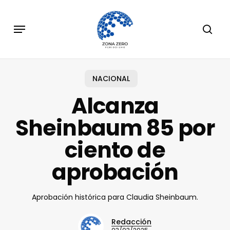
Skip
to
Menu
sear
main
content
NACIONAL
Alcanza
Sheinbaum 85 por
ciento de
aprobación
Aprobación histórica para Claudia Sheinbaum.
Redacción