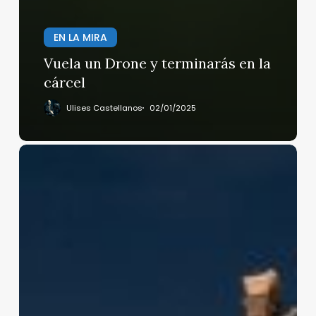
EN LA MIRA
Vuela un Drone y terminarás en la
cárcel
Ulises Castellanos
02/01/2025
Siete
minutos,
cuatro
asaltantes
y
una
escalera
para
acceder
a