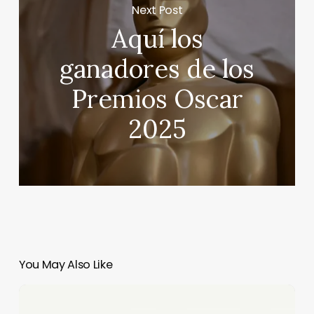
Next Post
Aquí los
ganadores de los
Premios Oscar
2025
You May Also Like
Vuela
un