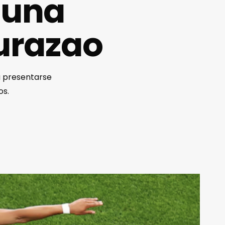
 una
urazao
a presentarse
os.