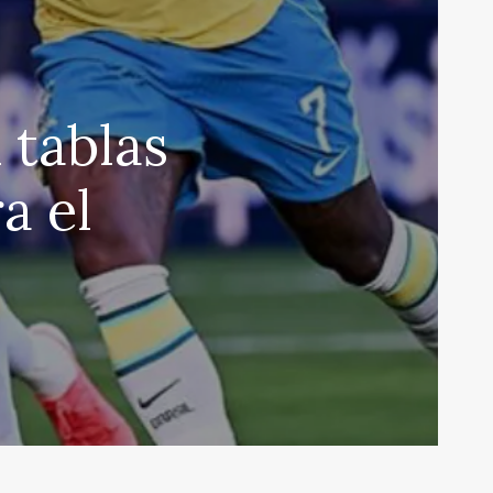
 tablas
a el