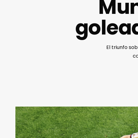
Mun
golea
El triunfo s
co