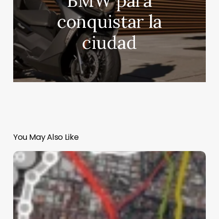
BMW para
conquistar la
ciudad
You May Also Like
Hamás
entrega
visiblemente
demacrados,
a
los