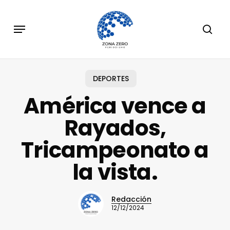
Skip
to
Menu
sear
main
content
DEPORTES
América vence a
Rayados,
Tricampeonato a
la vista.
Redacción
12/12/2024