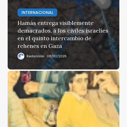
INTERNACIONAL
Hamás entrega visiblemente
demacrados, a los civiles israelíes
en el quinto intercambio de
rehenes en Gaza
Redacción
08/02/2025
DE
LUGARES
COMUNES
Y
TAMBIÉN
PARISINOS
I