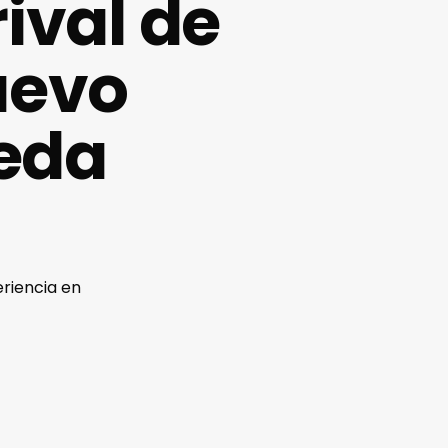
ival de
uevo
eda
riencia en