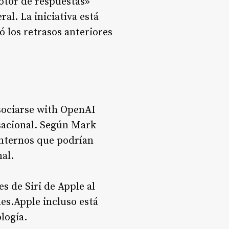
motor de respuestas»
eral
. La iniciativa está
ó los retrasos anteriores
asociarse with OpenAI
sacional
. Según Mark
internos que podrían
nal
.
s de Siri de Apple al
les
.Apple incluso está
ología
.