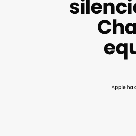
silenc
Cha
eq
Apple ha 