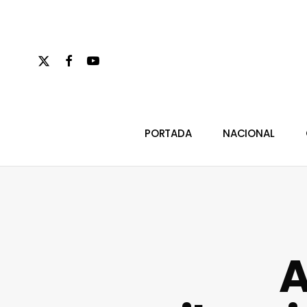
Skip
to
main
x-
facebook
youtube
content
twitter
Hit enter to search or ESC to close
PORTADA
NACIONAL
A