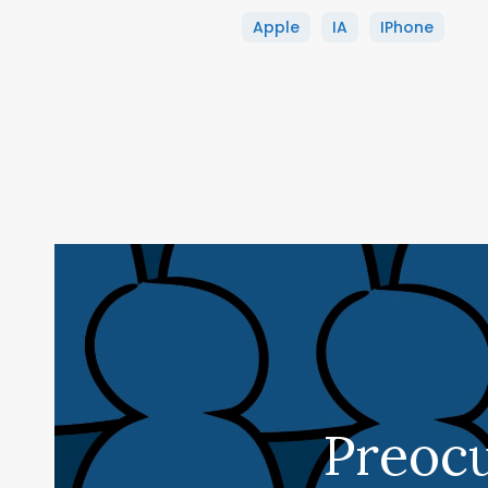
Apple
IA
IPhone
Preocu