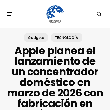
Skip
to
Menu
sear
main
content
Gadgets
TECNOLOGÍA
Apple planea el
lanzamiento de
un concentrador
doméstico en
marzo de 2026 con
fabricación en