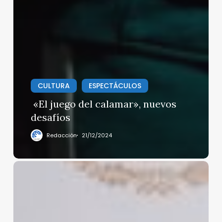
CULTURA
ESPECTÁCULOS
«El juego del calamar», nuevos
desafíos
Redacción
21/12/2024
México
lidera
en
el
G20