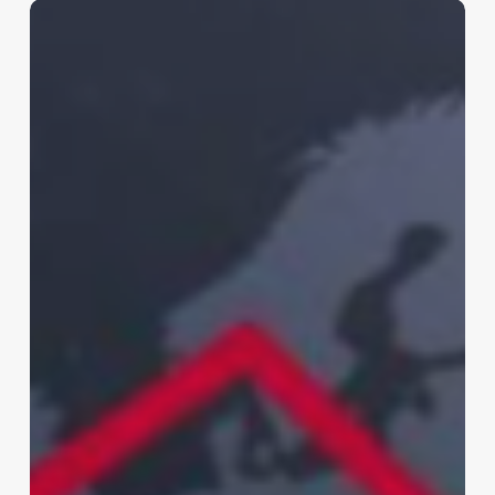
México
crece
apenas
0.7%
durante
2025