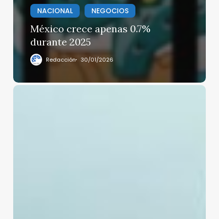
NACIONAL
NEGOCIOS
México crece apenas 0.7%
durante 2025
Redacción
30/01/2026
La
agencia
AP,
vetada
indefinidamente
por
La
Casa
Blanca