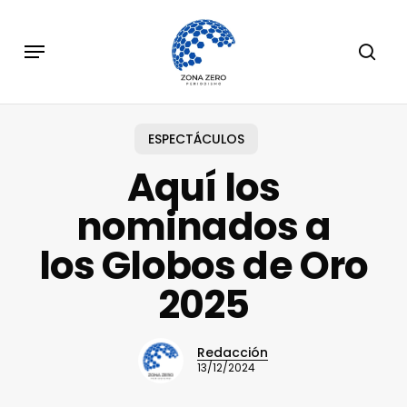
Skip
to
Menu
sear
main
content
ESPECTÁCULOS
Aquí los
nominados a
los Globos de Oro
2025
Redacción
13/12/2024