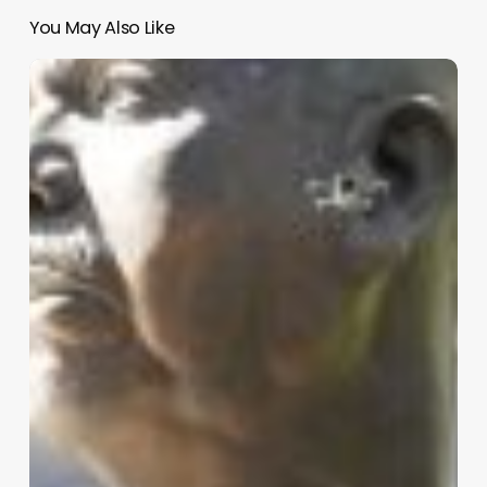
You May Also Like
Pemex
recuperará
su
carácter
de
empresa
estatal