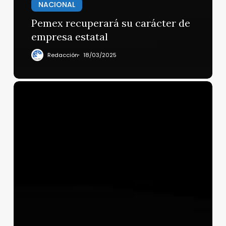
NACIONAL
Pemex recuperará su carácter de
empresa estatal
Redacción
18/03/2025
Hoy
podría
anunciarse
una
reducción
y
reestructuración
de
aranceles
en
el
sector