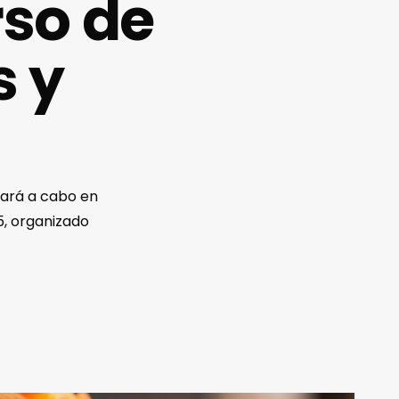
rso de
s y
vará a cabo en
5, organizado