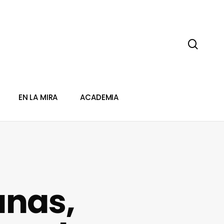
sear
EN LA MIRA
ACADEMIA
anas,