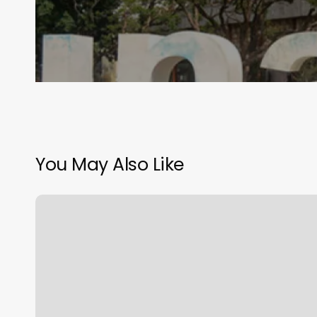
You May Also Like
Adrián
Rubalcava
Suárez,
nuevo
director
del