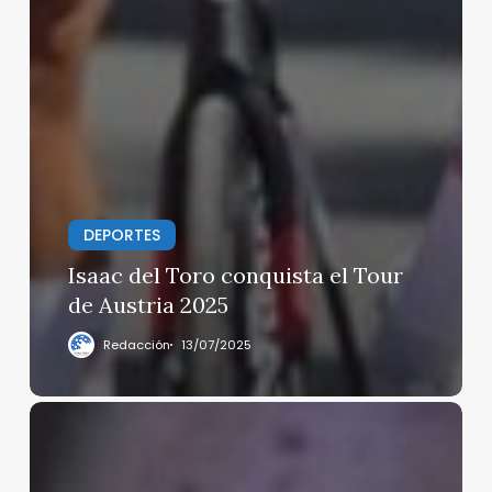
DEPORTES
Isaac del Toro conquista el Tour
de Austria 2025
Redacción
13/07/2025
Ágora
celebra
su