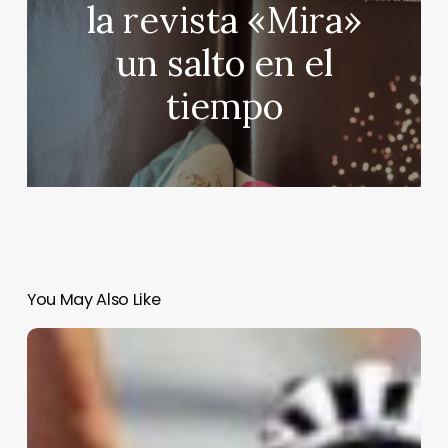
la revista «Mira»
un salto en el
tiempo
You May Also Like
Isaac
del
Toro
conquista
el