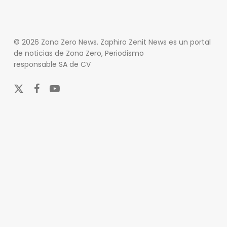
© 2026 Zona Zero News. Zaphiro Zenit News es un portal
de noticias de Zona Zero, Periodismo
responsable SA de CV
x-
facebook
youtube
twitter
En Zona Zero, ofrecemos una plataforma integral que
cubre las últimas noticias y eventos de relevancia en
los ámbitos nacional e internacional. Nuestro
compromiso es mantener a nuestros lectores
informados sobre una amplia variedad de temas,
incluyendo actualidad, entretenimiento, cultura y
deportes.
Nuestro equipo de periodistas y colaboradores se