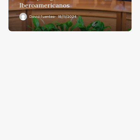
Iberoamericanos
Iberoamericanos
David Fuentes
18/11/2024