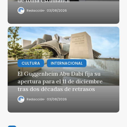
de toma estudiantil
dos
meses
Redacción
03/08/2026
de
toma
estudiantil
El
Guggenheim
Abu
Dabi
fija
CULTURA
INTERNACIONAL
su
apertura
El Guggenheim Abu Dabi fija su
para
apertura para el 11 de diciembre
el
tras dos décadas de retrasos
11
de
Redacción
03/08/2026
diciembre
tras
dos
décadas