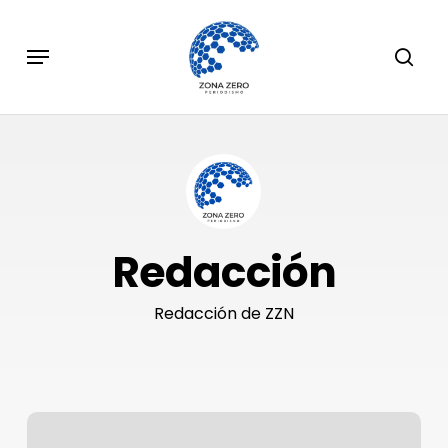
Skip
to
Menu
sear
main
content
Redacción
Redacción de ZZN
México
y