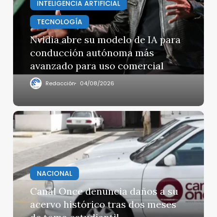
INTELIGENCIA ARTIFICIAL
de
TECNOLOGÍA
IA
para
Nvidia abre su modelo de IA para
conducción
conducción autónoma más
autónoma
avanzado para uso comercial
más
avanzado
Redacción
04/08/2026
para
uso
comercial
Canal
Once
denuncia
daños
a
NACIONAL
su
acervo
Canal Once denuncia daños a su
histórico
acervo histórico tras dos meses
tras