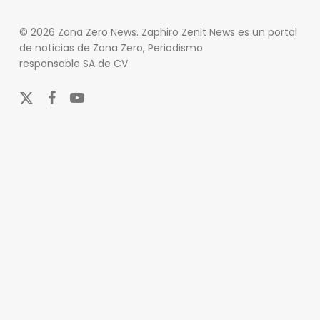
© 2026 Zona Zero News. Zaphiro Zenit News es un portal
de noticias de Zona Zero, Periodismo
responsable SA de CV
x-
facebook
youtube
twitter
En Zona Zero, ofrecemos una plataforma integral que
cubre las últimas noticias y eventos de relevancia en
los ámbitos nacional e internacional. Nuestro
compromiso es mantener a nuestros lectores
informados sobre una amplia variedad de temas,
incluyendo actualidad, entretenimiento, cultura y
deportes.
Nuestro equipo de periodistas y colaboradores se
esfuerza por actualizar el portal en tiempo real,