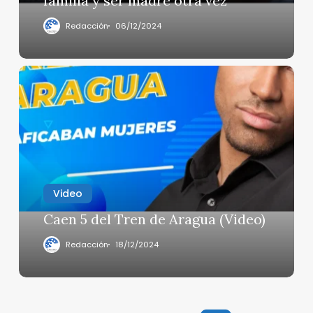
familia y ser madre otra vez
su
familia
Redacción
06/12/2024
y
ser
madre
Caen
otra
5
vez
del
Tren
de
Aragua
(Video)
Video
Caen 5 del Tren de Aragua (Video)
Redacción
18/12/2024