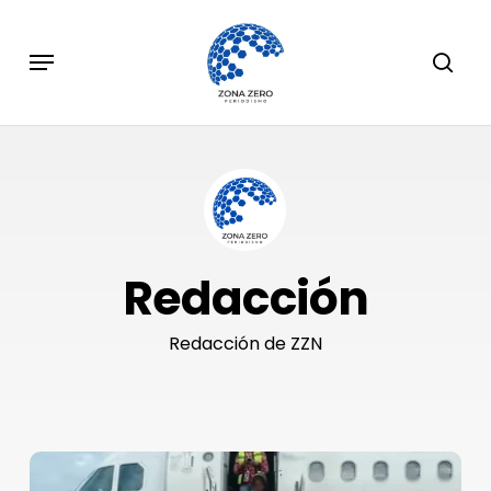
Skip
to
Menu
sear
main
content
Redacción
Redacción de ZZN
Hombre
intenta