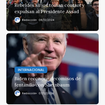
Presidente
Rebeldes sirios toman control y
Assad
expulsan al Presidente Assad
Redacción
08/12/2024
Biden
reconoce
decomisos
de
fentanilo
con
Sheinbaum
INTERNACIONAL
Biden reconoce decomisos de
fentanilo con Sheinbaum
Redacción
07/12/2024