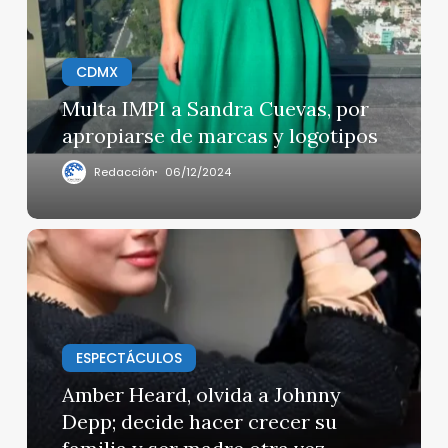
Cuevas,
por
apropiarse
CDMX
de
Multa IMPI a Sandra Cuevas, por
marcas
apropiarse de marcas y logotipos
y
logotipos
Redacción
06/12/2024
Amber
Heard,
olvida
a
Johnny
ESPECTÁCULOS
Depp;
decide
Amber Heard, olvida a Johnny
hacer
Depp; decide hacer crecer su
crecer