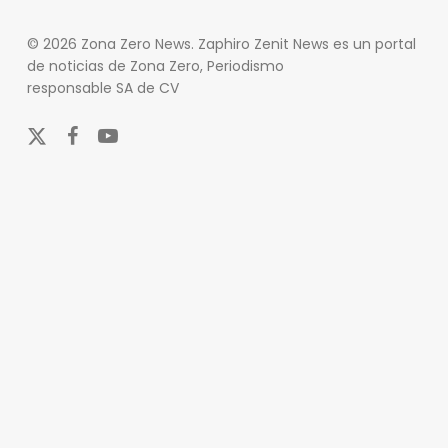
© 2026 Zona Zero News. Zaphiro Zenit News es un portal
de noticias de Zona Zero, Periodismo
responsable SA de CV
x-
facebook
youtube
twitter
En Zona Zero, ofrecemos una plataforma integral que
cubre las últimas noticias y eventos de relevancia en
los ámbitos nacional e internacional. Nuestro
compromiso es mantener a nuestros lectores
informados sobre una amplia variedad de temas,
incluyendo actualidad, entretenimiento, cultura y
deportes.
Nuestro equipo de periodistas y colaboradores se
esfuerza por actualizar el portal en tiempo real,