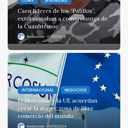
CDMX
SEGURIDAD
extorsionaban
a
Caen líderes de los “Palillos”,
comerciantes
extorsionaban a comerciantes de
de
la Cuauhtémoc
la
Cuauhtémoc
Redacción
07/12/2024
El
Mercosur
y
la
UE
INTERNACIONAL
NEGOCIOS
acuerdan
crear
El Mercosur y la UE acuerdan
la
crear la mayor zona de libre
mayor
comercio del mundo
zona
de
Redacción
06/12/2024