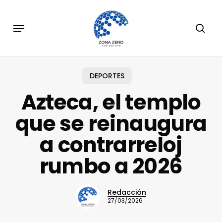
Skip
to
Menu
sear
main
content
DEPORTES
Azteca, el templo
que se reinaugura
a contrarreloj
rumbo a 2026
Redacción
27/03/2026