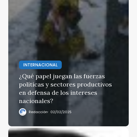
INTERNACIONAL
¿Qué papel juegan las fuerzas
políticas y sectores productivos
en defensa de los intereses
nacionales?
Redacción
02/02/2025
Cae