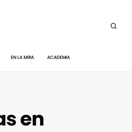
sear
EN LA MIRA
ACADEMIA
as en