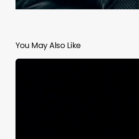
You May Also Like
2024,
así
nos
fue
(Video)