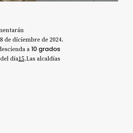
imentarán
8 de diciembre de 2024.
10 grados
 descienda a
 del día
1
5
.Las alcaldías