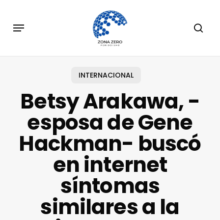
Skip
to
Menu
sear
main
content
INTERNACIONAL
Betsy Arakawa, -
esposa de Gene
Hackman- buscó
en internet
síntomas
similares a la