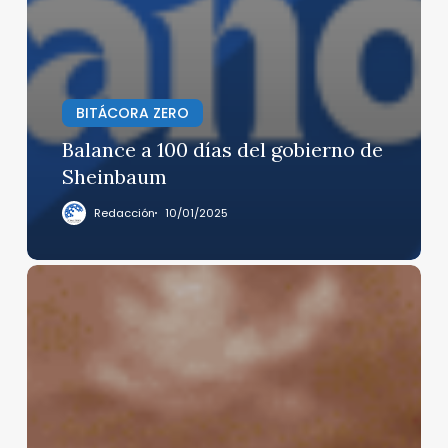
BITÁCORA ZERO
Balance a 100 días del gobierno de
Sheinbaum
Redacción
10/01/2025
Omar
Reyes
Colmenares
nuevo
titular
de
la
UIF