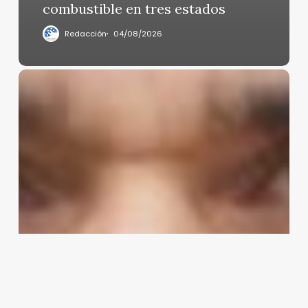
combustible en tres estados
Redacción
04/08/2026
Anulan
sentencia
por
violación
a
Dani
Alves