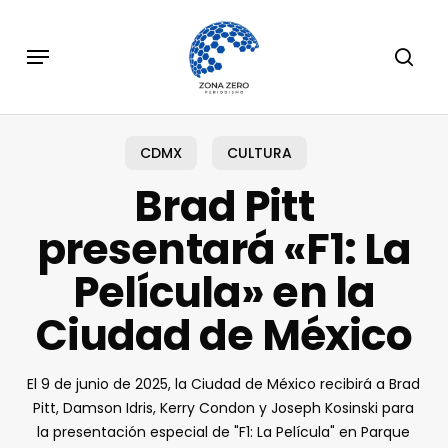
Skip
to
Menu
sear
main
content
CDMX
CULTURA
Brad Pitt
presentará «F1: La
Película» en la
Ciudad de México
El 9 de junio de 2025, la Ciudad de México recibirá a Brad
Pitt, Damson Idris, Kerry Condon y Joseph Kosinski para
la presentación especial de "F1: La Película" en Parque