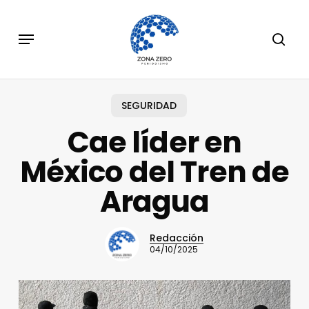
Skip
to
Menu
sear
main
content
SEGURIDAD
Cae líder en
México del Tren de
Aragua
Redacción
04/10/2025