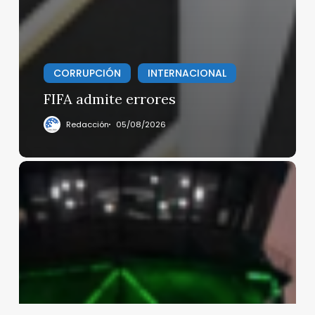
CORRUPCIÓN
INTERNACIONAL
FIFA admite errores
Redacción
05/08/2026
¿Necesitas
documentar
visualmente
un
gran
proyecto?
¿Buscas
calidad,
precio