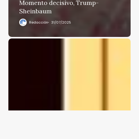
Momento decisivo, Trump-
Sheinbaum
Redacción
31/07/2025
DE
LA
DUDA
METÓDICA
DEL
CRONISTA