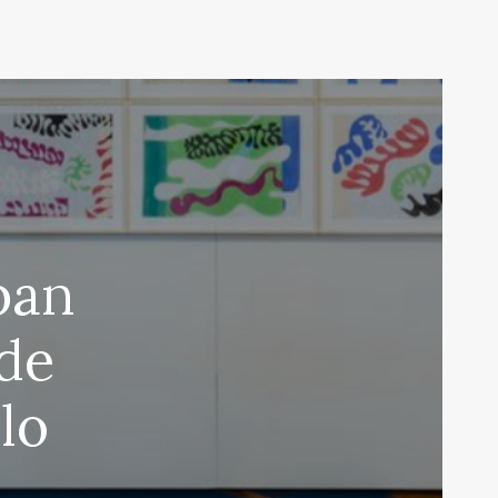
ban
de
lo