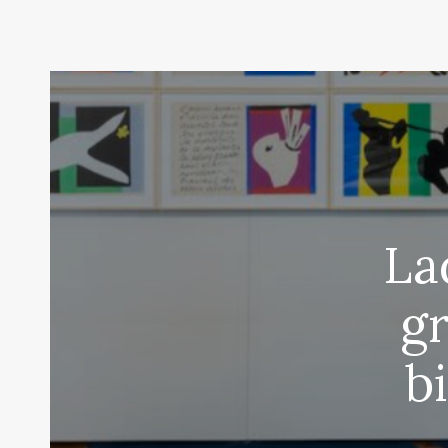
La
g
b