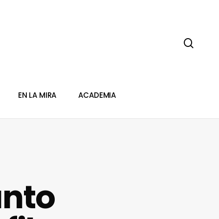
sear
EN LA MIRA
ACADEMIA
unto