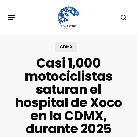
Skip
to
Menu
sear
main
content
CDMX
Casi 1,000
motociclistas
saturan el
hospital de Xoco
en la CDMX,
durante 2025