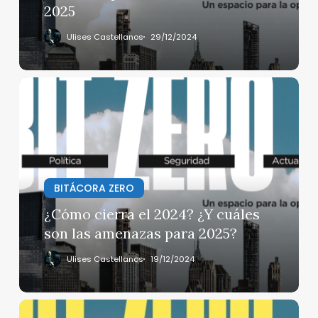
2025
Ulises Castellanos
29/12/2024
¿Cómo
cierra
el
2024?
¿Y
cuáles
son
BITÁCORA ZERO
las
¿Cómo cierra el 2024? ¿Y cuáles
amenazas
son las amenazas para 2025?
para
2025?
Ulises Castellanos
19/12/2024
Bienvenidos