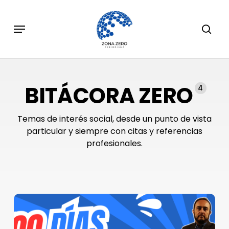
Skip
to
Menu
sear
main
content
BITÁCORA ZERO
4
Temas de interés social, desde un punto de vista
particular y siempre con citas y referencias
profesionales.
Balance
a
100