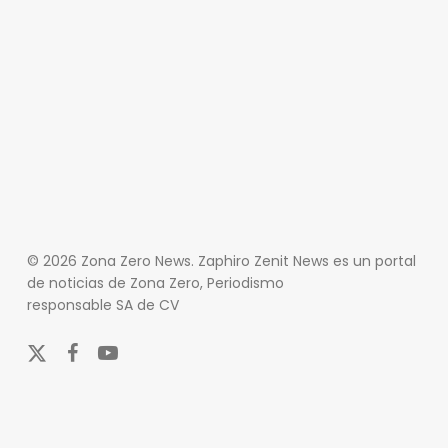
© 2026 Zona Zero News. Zaphiro Zenit News es un portal
de noticias de Zona Zero, Periodismo
responsable SA de CV
x-
facebook
youtube
twitter
En Zona Zero, ofrecemos una plataforma integral que