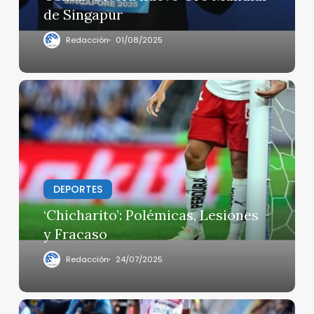
de Singapur
Redacción
01/08/2025
‘Chicharito’:
Polémicas,
Lesiones
y Fracaso
DEPORTES
‘Chicharito’: Polémicas, Lesiones
y Fracaso
Redacción
24/07/2025
Isaac