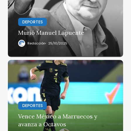
DEPORTES
Murió Manuel Lapuente
Redacción
25/10/2025
Vence
México
a
Marruecos
y
avanza
a
DEPORTES
Octavos
Vence México a Marruecos y
avanza a Octavos