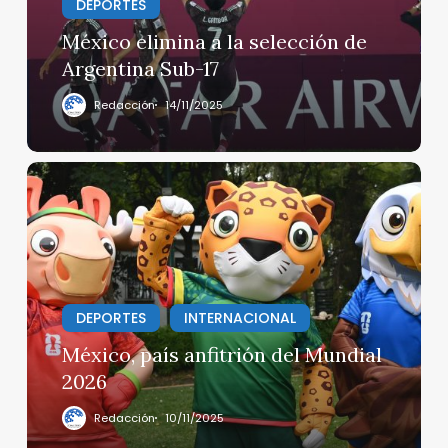
Argentina
DEPORTES
Sub-
México elimina a la selección de
17
Argentina Sub-17
Redacción
14/11/2025
México,
país
anfitrión
del
Mundial
2026
DEPORTES
INTERNACIONAL
México, país anfitrión del Mundial
2026
Redacción
10/11/2025