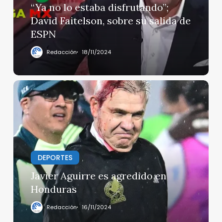
Faitelson,
“Ya no lo estaba disfrutando”;
sobre
David Faitelson, sobre su salida de
su
ESPN
salida
de
Redacción
18/11/2024
ESPN
Javier
Aguirre
es
agredido
en
Honduras
DEPORTES
Javier Aguirre es agredido en
Honduras
Redacción
16/11/2024