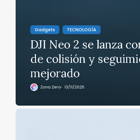
Gadgets
TECNOLOGÍA
DJI Neo 2 se lanza c
de colisión y seguim
mejorado
Zona Zero
13/11/2025
Apple
presenta
el
iPhone