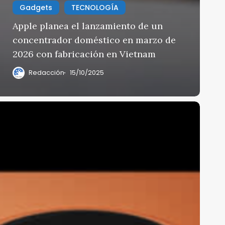
Gadgets
TECNOLOGÍA
Apple planea el lanzamiento de un
concentrador doméstico en marzo de
2026 con fabricación en Vietnam
Redacción
15/10/2025
resentan
l
Phone
7
on
mportantes
ejoras
n
a