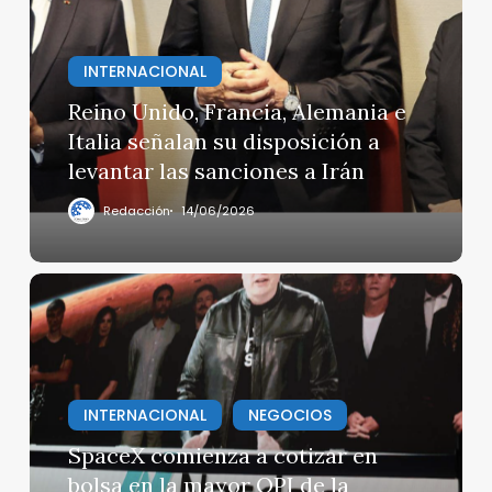
Alemania
e
INTERNACIONAL
Italia
señalan
Reino Unido, Francia, Alemania e
su
Italia señalan su disposición a
disposición
levantar las sanciones a Irán
a
levantar
Redacción
14/06/2026
las
sanciones
a
SpaceX
Irán
comienza
a
cotizar
en
INTERNACIONAL
NEGOCIOS
bolsa
en
SpaceX comienza a cotizar en
la
bolsa en la mayor OPI de la