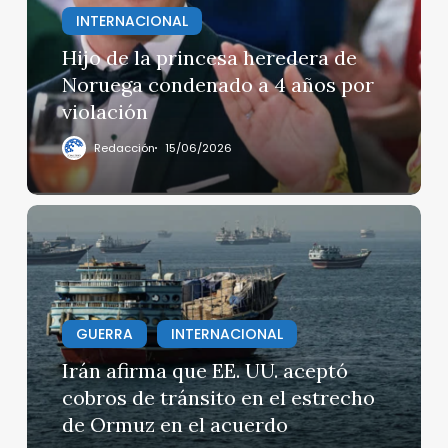
INTERNACIONAL
de
Noruega
Hijo de la princesa heredera de
condenado
Noruega condenado a 4 años por
a
violación
4
años
Redacción
15/06/2026
por
violación
Irán
afirma
que
EE.
UU.
GUERRA
INTERNACIONAL
aceptó
cobros
Irán afirma que EE. UU. aceptó
de
cobros de tránsito en el estrecho
tránsito
de Ormuz en el acuerdo
en