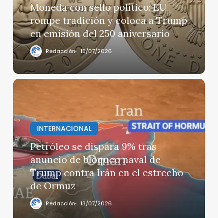
tradición
Moneda con sello político: EU
y
rompe tradición y coloca a Trump
coloca
en emisión del 250 aniversario
a
Trump
Redacción
15/07/2026
en
emisión
del
Petróleo
250
se
aniversario
dispara
9%
INTERNACIONAL
tras
anuncio
Petróleo se dispara 9% tras
de
anuncio de bloqueo naval de
bloqueo
Trump contra Irán en el estrecho
naval
de Ormuz
de
Trump
Redacción
13/07/2026
contra