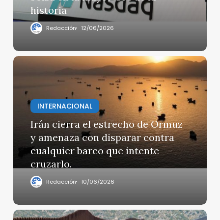
mayor
historia
OPI
de
Redacción
12/06/2026
la
historia
Irán
cierra
el
estrecho
INTERNACIONAL
de
Ormuz
Irán cierra el estrecho de Ormuz
y
y amenaza con disparar contra
amenaza
cualquier barco que intente
con
cruzarlo.
disparar
contra
Redacción
10/06/2026
cualquier
barco
que
Senado