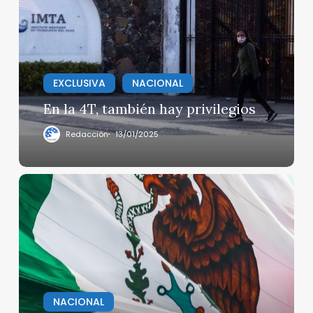
también
hay
privilegios
EXCLUSIVA
NACIONAL
En la 4T, también hay privilegios
Redacción
13/01/2025
Presentan
«PLAN
MÉXICO»
NACIONAL