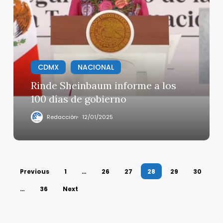
Sheinbaum
informe
a
los
100
días
CDMX
NACIONAL
de
Rinde Sheinbaum informe a los
gobierno
100 días de gobierno
Redacción
12/01/2025
Previous
1
…
26
27
28
29
30
…
36
Next