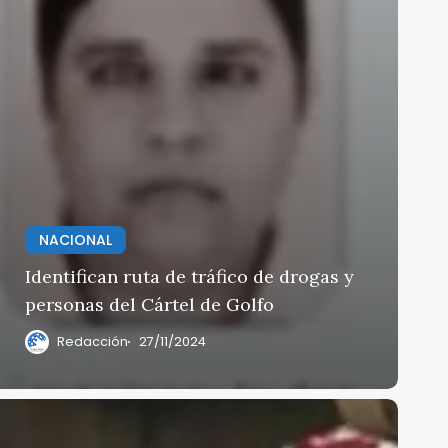
NACIONAL
Identifican ruta de tráfico de drogas y
personas del Cártel de Golfo
Redacción
27/11/2024
n
domex