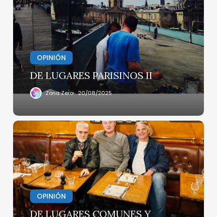
II
OPINIÓN
DE LUGARES PARISINOS II
Zona Zero
20/08/2025
DE
LUGARES
COMUNES
Y
TAMBIÉN
PARISINOS
I
OPINIÓN
DE LUGARES COMUNES Y