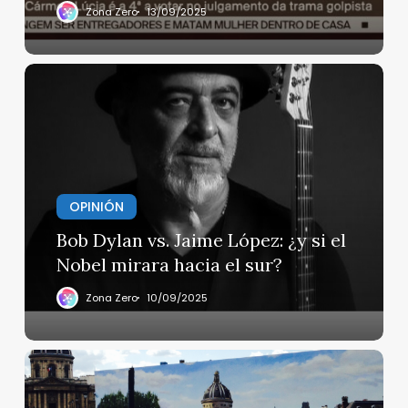
SANTA
Zona Zero
13/09/2025
ANNA
Bob
Dylan
vs.
Jaime
López:
¿y
si
OPINIÓN
el
Bob Dylan vs. Jaime López: ¿y si el
Nobel
Nobel mirara hacia el sur?
mirara
hacia
Zona Zero
10/09/2025
el
sur?
DE
LUGARES
PARISINOS