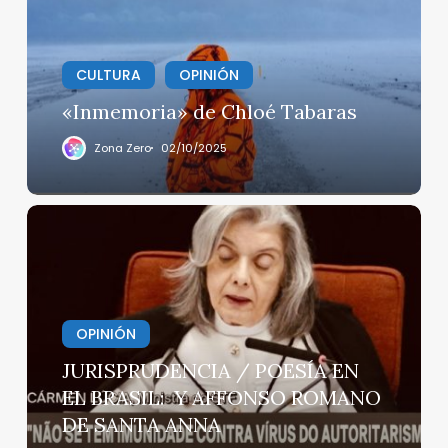
CULTURA
OPINIÓN
«Inmemoria» de Chloé Tabaras
Zona Zero
02/10/2025
JURISPRUDENCIA
/
POESÍA
EN
EL
OPINIÓN
BRASIL:
Y
JURISPRUDENCIA / POESÍA EN
AFFONSO
EL BRASIL: Y AFFONSO ROMANO
ROMANO
DE SANTA ANNA
DE