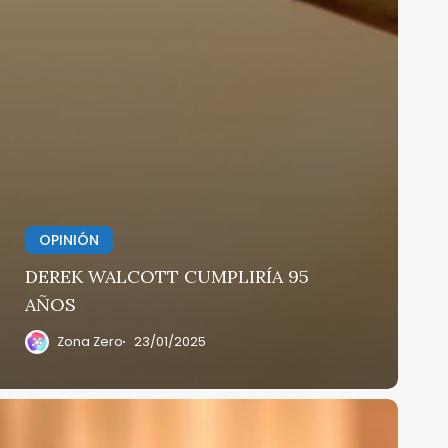
OPINIÓN
DEREK WALCOTT CUMPLIRÍA 95
AÑOS
Zona Zero
23/01/2025
Quiénes
on