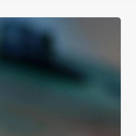
EREK
WALCOTT
UMPLIRÍA
5
ÑOS