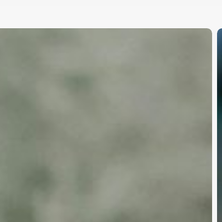
D
C
9
A