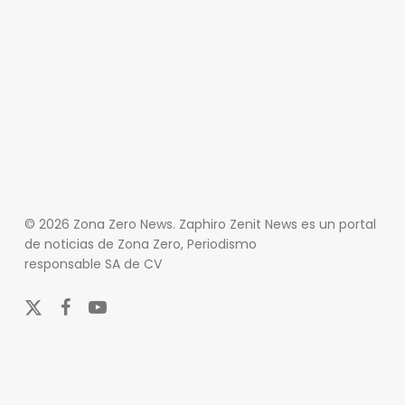
© 2026 Zona Zero News. Zaphiro Zenit News es un portal
de noticias de Zona Zero, Periodismo
responsable SA de CV
x-
facebook
youtube
twitter
En Zona Zero, ofrecemos una plataforma integral que
cubre las últimas noticias y eventos de relevancia en