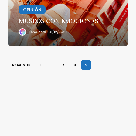
OPINIÓN
MUSEOS CON EMOCIONES
Zona Zero
31/12/2024
Previous
1
…
7
8
9