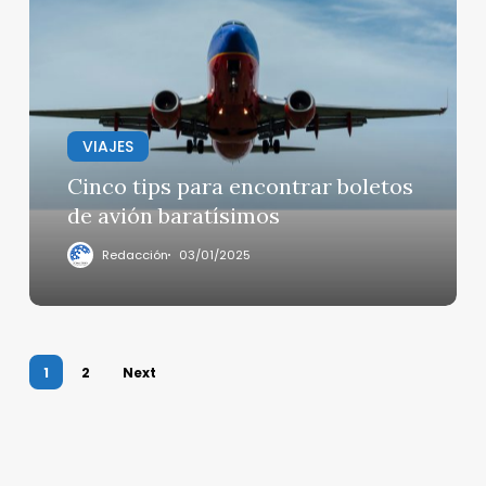
tips
para
encontrar
boletos
de
avión
VIAJES
baratísimos
Cinco tips para encontrar boletos
de avión baratísimos
Redacción
03/01/2025
1
2
Next