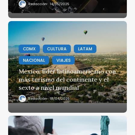
Redacción
14/05/2025
México,
líder
latinoamericano
con
CDMX
CULTURA
LATAM
más
NACIONAL
VIAJES
turismo
del
México, líder latinoamericano con
continente
más turismo del continente y el
y
sexto a nivel mundial
el
sexto
Redacción
18/04/2025
a
nivel
mundial
Ya
vienen
las