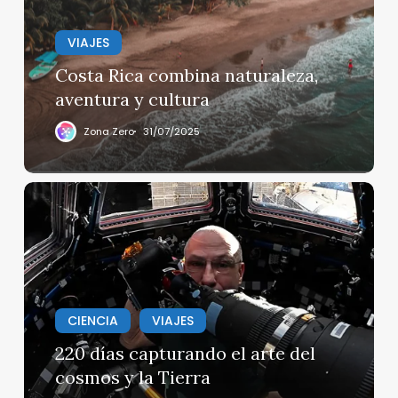
y
cultura
VIAJES
Costa Rica combina naturaleza,
aventura y cultura
Zona Zero
31/07/2025
220
días
capturando
el
arte
del
cosmos
CIENCIA
VIAJES
y
220 días capturando el arte del
la
cosmos y la Tierra
Tierra