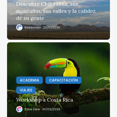
y
Descubre Chihuahua, sus
la
montañas, sus valles y la calidez
calidez
de su gente
de
su
Redacción
23/10/2025
gente
Workshop
a
Costa
Rica
ACADEMIA
CAPACITACIÓN
VIAJES
Workshop a Costa Rica
Zona Zero
30/09/2025