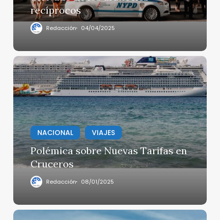
Estados
recíprocos
Unidos,
derivado
Redacción
04/04/2025
de
los
aranceles
Polémica
recíprocos
sobre
Nuevas
Tarifas
en
Cruceros
NACIONAL
VIAJES
Polémica sobre Nuevas Tarifas en
Cruceros
Redacción
08/01/2025
Cinco