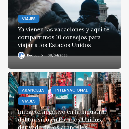
vacaciones
y
VIAJES
aquí
te
Ya vienen las vacaciones y aquí te
compartimos
compartimos 10 consejos para
10
viajar a los Estados Unidos
consejos
para
Redacción
08/04/2025
viajar
a
los
Impacto
Estados
negativo
Unidos
en
ARANCELES
INTERNACIONAL
la
VIAJES
industria
del
Impacto negativo en la industria
turismo
del turismo en Estados Unidos,
en
derivado de los aranceles