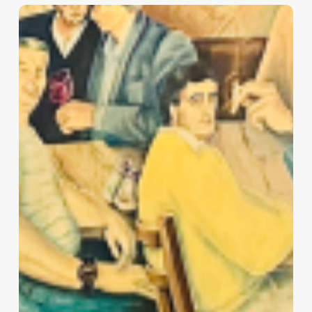
DE
LUGARES
COMUNES
Y
TAMBIÉN
PARISINOS
I