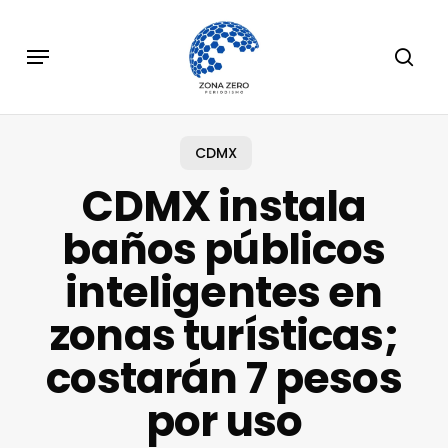
Skip
to
Menu
sear
main
content
CDMX
CDMX instala
baños públicos
inteligentes en
zonas turísticas;
costarán 7 pesos
por uso