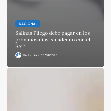
NACIONAL
Salinas Pliego debe pagar en los
próximos días, su adeudo con el
SAT
Redacción
26/01/2026
Buscan
al
ex
gobernador
de
Michoacán,
Silvano