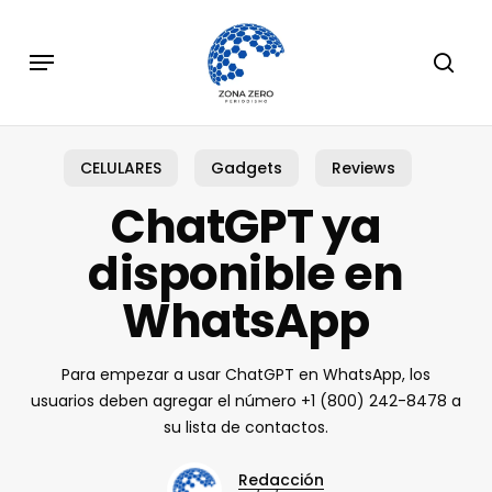
Skip
to
Menu
sear
main
content
CELULARES
Gadgets
Reviews
ChatGPT ya
disponible en
WhatsApp
Para empezar a usar ChatGPT en WhatsApp, los
usuarios deben agregar el número +1 (800) 242-8478 a
su lista de contactos.
Redacción