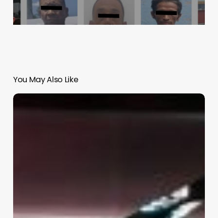
You May Also Like
Cae venta
de
vehículos
en
México