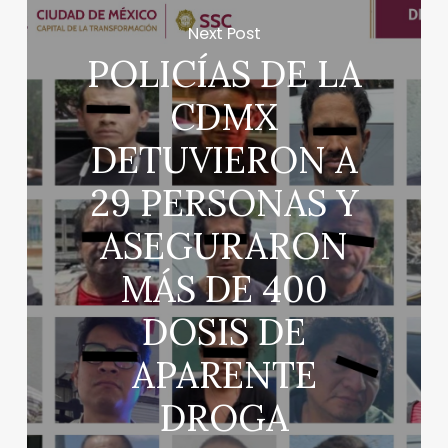
Next Post
POLICÍAS DE LA
CDMX
DETUVIERON A
29 PERSONAS Y
ASEGURARON
MÁS DE 400
DOSIS DE
APARENTE
DROGA