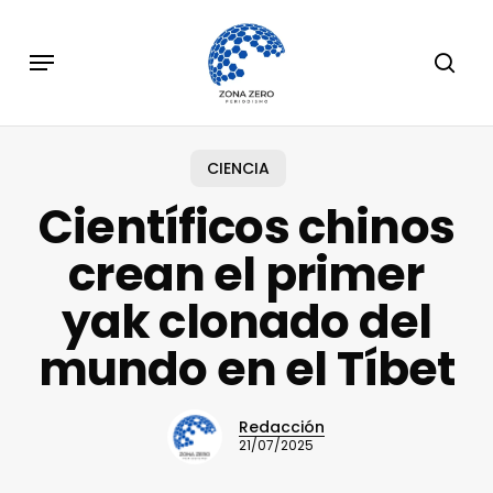
Skip
to
Menu
sear
main
content
CIENCIA
Científicos chinos
crean el primer
yak clonado del
mundo en el Tíbet
Redacción
21/07/2025