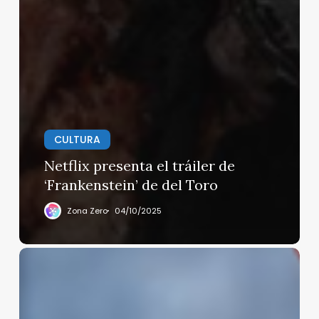
CULTURA
Netflix presenta el tráiler de
‘Frankenstein’ de del Toro
Zona Zero
04/10/2025
Jeff
Bezos
y
Lauren