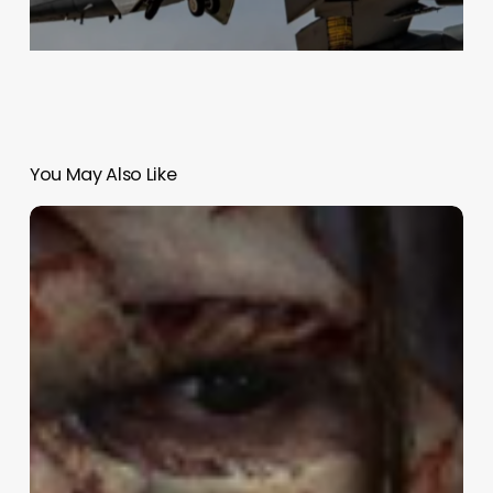
You May Also Like
Netflix
presenta
el
tráiler
de
‘Frankenstein’
de
del
Toro