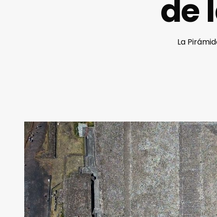
de 
La Pirámid