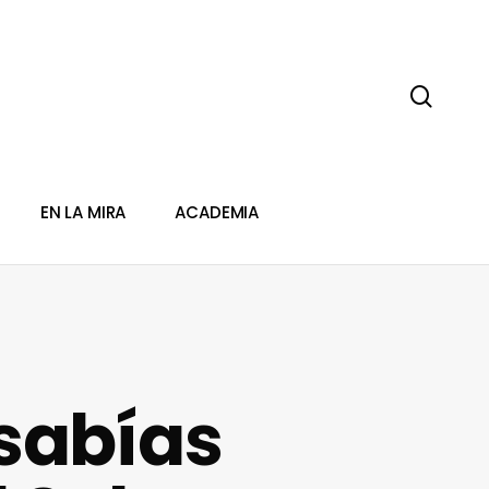
sear
EN LA MIRA
ACADEMIA
sabías