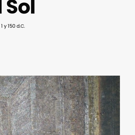
 Sol
 y 150 d.C.