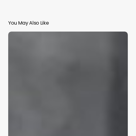
You May Also Like
Andrés
Manuel,
éxitos
y
fracasos;
el
legado
del
Presidente