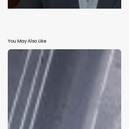
You May Also Like
CDMX
expide
más
de
207
mil
licencias
permanentes