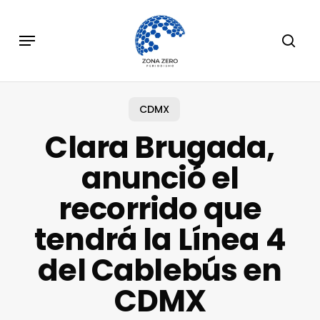
Skip
to
Menu
sear
main
content
CDMX
Clara Brugada,
anunció el
recorrido que
tendrá la Línea 4
del Cablebús en
CDMX