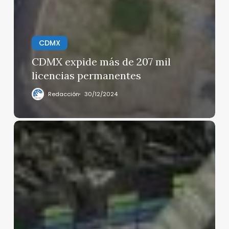
CDMX
CDMX expide más de 207 mil
licencias permanentes
Redacción
30/12/2024
Finaliza
búsqueda
de
sobrevivientes
en
Santo
Domingo,
saldo:
221