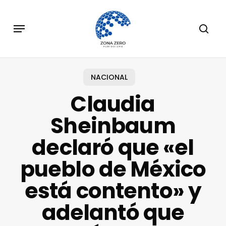
Skip
to
Menu
sear
main
content
NACIONAL
Claudia
Sheinbaum
declaró que «el
pueblo de México
está contento» y
adelantó que