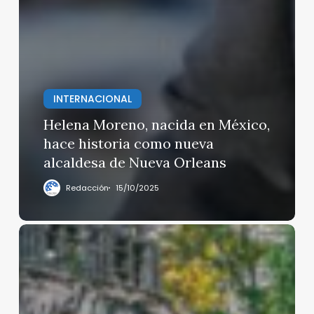
INTERNACIONAL
Helena Moreno, nacida en México,
hace historia como nueva
alcaldesa de Nueva Orleans
Redacción
15/10/2025
“México,
tierra
de
campeones”