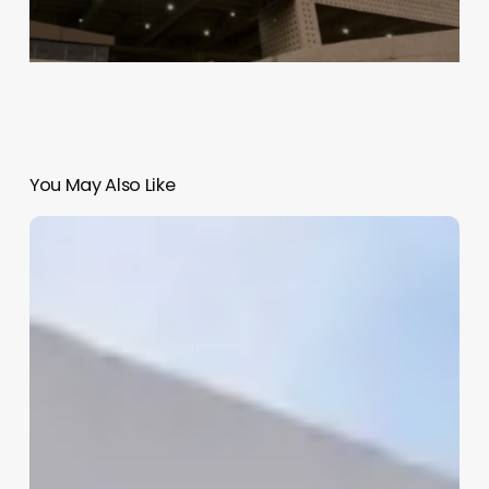
You May Also Like
Detienen
a
Hugo
Buentello
Carbonell,
exsubdirector
de
Liconsa