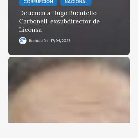
CORRUPCIÓN
NACIONAL
Detienen a Hugo Buentello
Carbonell, exsubdirector de
Liconsa
Redacción
17/04/2025
Hernán
Bermúdez
Requena
está
prófugo
y
es
acusado
de
liderar
un