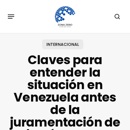
Skip
to
Menu
sear
main
content
INTERNACIONAL
Claves para
entender la
situación en
Venezuela antes
de la
juramentación de