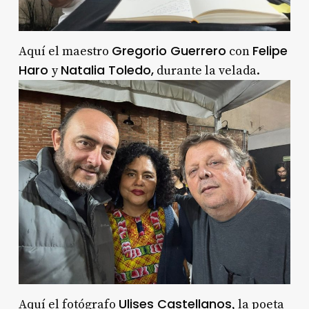
Gregorio Guerrero
Felipe
Aquí el maestro
con
Haro
Natalia Toledo,
y
durante la velada.
Ulises Castellanos
Aquí el fotógrafo
, la poeta