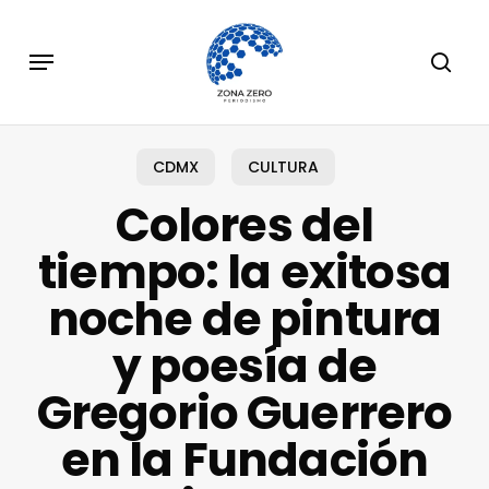
Skip
to
Menu
sear
main
content
CDMX
CULTURA
Colores del
tiempo: la exitosa
noche de pintura
y poesía de
Gregorio Guerrero
en la Fundación