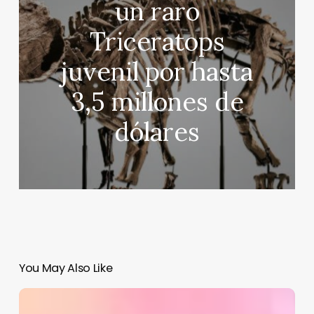
un raro
Triceratops
juvenil por hasta
3,5 millones de
dólares
You May Also Like
Acusan
por