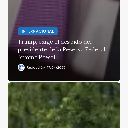
INTERNACIONAL
Trump, exige el despido del
presidente de la Reserva Federal,
Jerome Powell
Redacción
17/04/2025
México
termina
el
programa
de
regularización
de