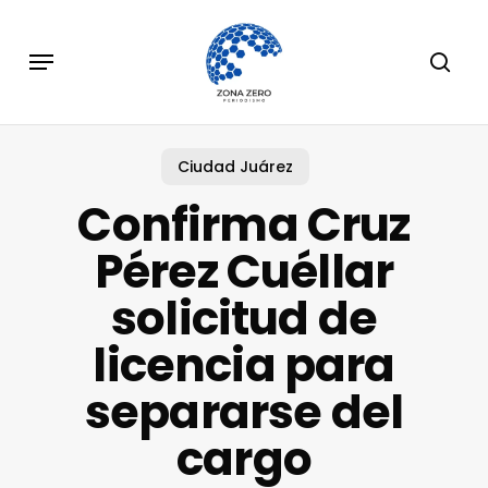
Skip
to
Menu
sear
main
content
Ciudad Juárez
Confirma Cruz
Pérez Cuéllar
solicitud de
licencia para
separarse del
cargo